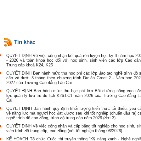
Tin khác
QUYẾT ĐỊNH Về việc công nhận kết quả rèn luyện học kỳ II năm học 20
- 2026 và toàn khoá học đối với học sinh, sinh viên các lớp Cao đẳn
Trung cấp khoá K24, K25
QUYẾT ĐỊNH Ban hành mức thu học phí các lớp đào tạo nghề trình độ 
cấp và dưới 3 tháng theo chương trình Dự án Great 2 - Năm học 202
2027 của Trường Cao đẳng Lào Cai
QUYẾT ĐỊNH Ban hành mức thu học phí lớp Bồi dưỡng nâng cao nă
lực quản lý lưu trú du lịch K26.LC1, năm 2026 của Trường Cao đẳng L
Cai
QUYẾT ĐỊNH Ban hành quy định khối lượng kiến thức tối thiểu, yêu c
về năng lực mà người học đạt được sau khi tốt nghiệp (chuẩn đầu ra) c
nghề trình độ cao đẳng, trình độ trung cấp năm 2026 (đợt 3)
QUYẾT ĐỊNH Về việc công nhận và cấp bằng tốt nghiệp cho học sinh, si
viên trình độ trung cấp, cao đẳng (xét tốt nghiệp tháng 06/2026)
KẾ HOẠCH Tổ chức Cuộc thi truyền thông “Kỹ năng xanh - Nghề nghi