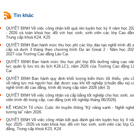
Tin khác
QUYẾT ĐỊNH Về việc công nhận kết quả rèn luyện học kỳ II năm học 20
- 2026 và toàn khoá học đối với học sinh, sinh viên các lớp Cao đẳn
Trung cấp khoá K24, K25
QUYẾT ĐỊNH Ban hành mức thu học phí các lớp đào tạo nghề trình độ 
cấp và dưới 3 tháng theo chương trình Dự án Great 2 - Năm học 202
2027 của Trường Cao đẳng Lào Cai
QUYẾT ĐỊNH Ban hành mức thu học phí lớp Bồi dưỡng nâng cao nă
lực quản lý lưu trú du lịch K26.LC1, năm 2026 của Trường Cao đẳng L
Cai
QUYẾT ĐỊNH Ban hành quy định khối lượng kiến thức tối thiểu, yêu c
về năng lực mà người học đạt được sau khi tốt nghiệp (chuẩn đầu ra) c
nghề trình độ cao đẳng, trình độ trung cấp năm 2026 (đợt 3)
QUYẾT ĐỊNH Về việc công nhận và cấp bằng tốt nghiệp cho học sinh, si
viên trình độ trung cấp, cao đẳng (xét tốt nghiệp tháng 06/2026)
KẾ HOẠCH Tổ chức Cuộc thi truyền thông “Kỹ năng xanh - Nghề nghi
tương lai” năm 2026
QUYẾT ĐỊNH Về việc công nhận kết quả đánh giá rèn luyện học kỳ II n
học 2025 - 2026 và toàn khoá học đối với học sinh, sinh viên các lớp C
đẳng, Trung cấp khoá K23, K24