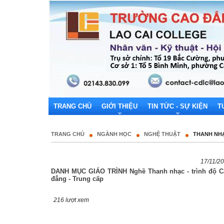
TRANG CHỦ
GIỚI THIỆU
TIN TỨC - SỰ KIỆN
T
TRANG CHỦ
NGÀNH HỌC
NGHỆ THUẬT
THANH NH
17/11/2
DANH MỤC GIÁO TRÌNH Nghề Thanh nhạc - trình độ C
đẳng - Trung cấp
216 lượt xem