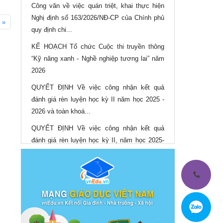
Công văn về việc quán triệt, khai thực hiện
Nghị định số 163/2026/NĐ-CP của Chính phủ
»
quy định chi...
KẾ HOẠCH Tổ chức Cuộc thi truyền thông
“Kỹ năng xanh - Nghề nghiệp tương lai” năm
2026
QUYẾT ĐỊNH Về việc công nhận kết quả
đánh giá rèn luyện học kỳ II năm học 2025 -
2026 và toàn khoá...
QUYẾT ĐỊNH Về việc công nhận kết quả
đánh giá rèn luyện học kỳ II, năm học 2025-
2026 và toàn khoá...
QUYẾT ĐỊNH Về việc công nhận và cấp bằng
tốt nghiệp cho học sinh, sinh viên trình độ
trung cấp, cao...
QUYẾT ĐỊNH Điều chỉnh mức thu học phí
năm học 2025-2026 của Trường Cao đẳng