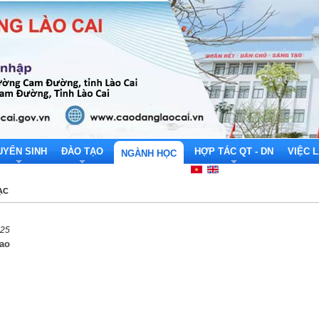
UYỂN SINH
ĐÀO TẠO
HỢP TÁC QT - DN
VIỆC 
NGÀNH HỌC
ẠC
025
ao