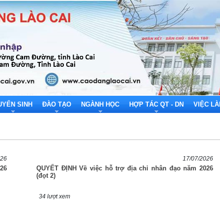
UYỂN SINH
ĐÀO TẠO
NGÀNH HỌC
HỢP TÁC QT - DN
VIỆC L
026
17/07/2026
26
QUYẾT ĐỊNH Về việc hỗ trợ địa chỉ nhân đạo năm 2026
(đọt 2)
34 lượt xem