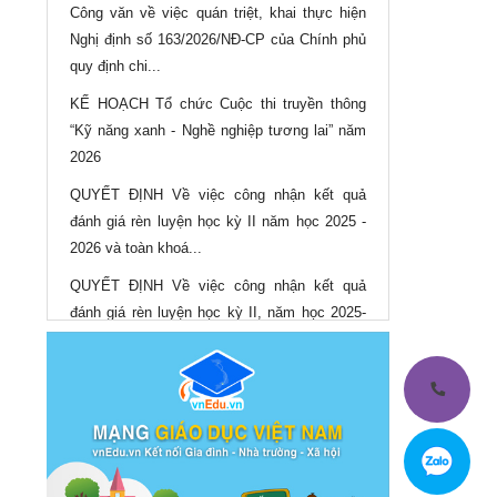
Công văn về việc quán triệt, khai thực hiện
Nghị định số 163/2026/NĐ-CP của Chính phủ
quy định chi...
KẾ HOẠCH Tổ chức Cuộc thi truyền thông
“Kỹ năng xanh - Nghề nghiệp tương lai” năm
2026
QUYẾT ĐỊNH Về việc công nhận kết quả
đánh giá rèn luyện học kỳ II năm học 2025 -
2026 và toàn khoá...
QUYẾT ĐỊNH Về việc công nhận kết quả
đánh giá rèn luyện học kỳ II, năm học 2025-
2026 và toàn khoá...
QUYẾT ĐỊNH Về việc công nhận và cấp bằng
tốt nghiệp cho học sinh, sinh viên trình độ
trung cấp, cao...
QUYẾT ĐỊNH Điều chỉnh mức thu học phí
năm học 2025-2026 của Trường Cao đẳng