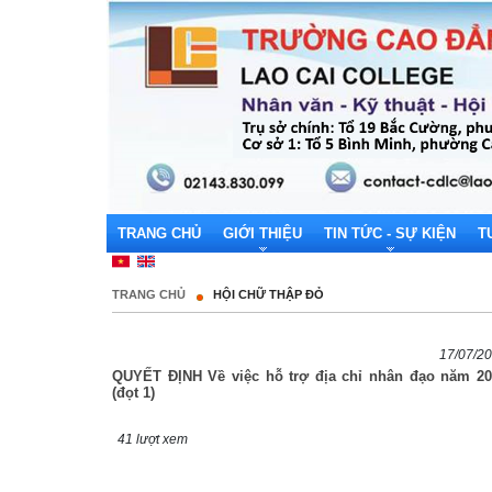
TRANG CHỦ
GIỚI THIỆU
TIN TỨC - SỰ KIỆN
T
TRANG CHỦ
HỘI CHỮ THẬP ĐỎ
17/07/2
QUYẾT ĐỊNH Về việc hỗ trợ địa chỉ nhân đạo năm 20
(đọt 1)
41 lượt xem