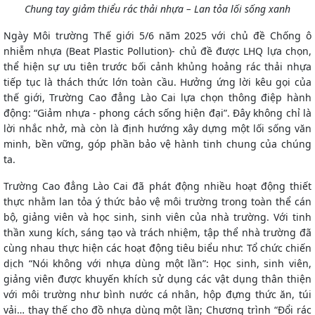
Chung tay giảm thiểu rác thải nhựa – Lan tỏa lối sống xanh
Ngày Môi trường Thế giới 5/6 năm 2025
với
chủ đề Chống ô
nhiễm nhựa (Beat Plastic Pollution)- chủ đề được LHQ lựa chọn,
thể hiện sự ưu tiên trước bối cảnh khủng hoảng rác thải nhựa
tiếp tục là thách thức lớn toàn cầu
.
Hưởng ứng lời kêu gọi của
thế giới,
Trường Cao đẳng Lào Cai
lựa chọn thông điệp hành
động:
“Giảm nhựa
-
phong cách sống hiện đại”
. Đây không chỉ là
lời nhắc nhở, mà còn là định hướng xây dựng một lối sống văn
minh, bền vững, góp phần bảo vệ hành tinh chung của chúng
ta.
Trường Cao đẳng Lào Cai đã phát động nhiều hoạt động thiết
thực nhằm lan tỏa ý thức bảo vệ môi trường trong toàn thể cán
bộ, giảng viên và học sinh, sinh viên của nhà trường. Với tinh
thần xung kích, sáng tạo và trách nhiệm, tập thể nhà trường đã
cùng nhau thực hiện các hoạt động tiêu biểu như:
Tổ chức chiến
dịch “Nói không với nhựa dùng một lần”
: Học sinh, sinh viên,
giảng viên được khuyến khích sử dụng các vật dụng thân thiện
với môi trường như bình nước cá nhân, hộp đựng thức ăn, túi
vải… thay thế cho đồ nhựa dùng một lần;
Chương trình “Đổi rác