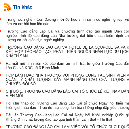
Tin khác
Trung học nghề - Con đường mới để học sinh sớm có nghề nghiệp, vi
làm và cơ hội học lên cao
Trường Cao đẳng Lào Cai và chương trình đào tạo ngành Điện cô
nghiệp trình độ cao đẳng của Nhà trường đạt tiêu chuẩn kiểm định ch
lượng cơ sở giáo dục nghề nghiệp
TRƯỜNG CAO ĐẲNG LÀO CAI VÀ HOTEL DE LA COUPOLE SA PA 
KẾT HỢP TÁC ĐÀO TẠO, PHÁT TRIỂN NGUỒN NHÂN LỰC DU LỊCH
KHÁCH SẠN ​
Ra mắt mô hình liên kết bảo đảm an ninh trật tự giữa Trường Cao đẳ
Lào Cai và KDC số 3 Bình Minh
HỌP LÃNH ĐẠO NHÀ TRƯỜNG VỚI PHÒNG CÔNG TÁC SINH VIÊN 
QUẢN LÝ CHẤT LƯỢNG: ĐẨY MẠNH NÂNG CAO CHẤT LƯỢNG 
CHUYỂN ĐỔI SỐ
CHI BỘ 1, TRƯỜNG CAO ĐẲNG LÀO CAI TỔ CHỨC LỄ KẾT NẠP ĐẢ
VIÊN MỚI
Hội chữ thập đỏ Trường Cao đẳng Lào Cai tổ chức Ngày hội hiến m
Hiến giọt máu đào - Trao đời sự sống, lan tỏa những nhịp đập yêu thươn
Dấu ấn Trường Cao đẳng Lào Cai tại Ngày hội Khởi nghiệp Quốc gi
Khẳng định chất lượng đào tạo qua tinh thần Làm thật - Thi thật
TRƯỜNG CAO ĐẲNG LÀO CAI LÀM VIỆC VỚI TỔ CHỨC DI CƯ QU