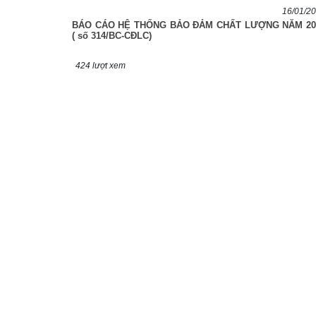
16/01/2
BÁO CÁO HỆ THỐNG BẢO ĐẢM CHẤT LƯỢNG NĂM 20
( số 314/BC-CĐLC)
424 lượt xem