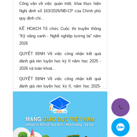
Công văn về việc quán triệt, khai thực hiện
Nghị định số 163/2026/NĐ-CP của Chính phủ
quy định chi...
KẾ HOẠCH Tổ chức Cuộc thi truyền thông
“Kỹ năng xanh - Nghề nghiệp tương lai” năm
2026
QUYẾT ĐỊNH Về việc công nhận kết quả
đánh giá rèn luyện học kỳ II năm học 2025 -
2026 và toàn khoá...
QUYẾT ĐỊNH Về việc công nhận kết quả
đánh giá rèn luyện học kỳ II, năm học 2025-
2026 và toàn khoá...
QUYẾT ĐỊNH Về việc công nhận và cấp bằng
tốt nghiệp cho học sinh, sinh viên trình độ
trung cấp, cao...
QUYẾT ĐỊNH Điều chỉnh mức thu học phí
năm học 2025-2026 của Trường Cao đẳng