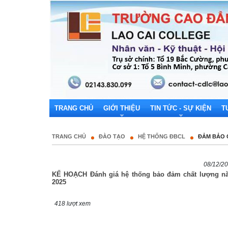
TRANG CHỦ
GIỚI THIỆU
TIN TỨC - SỰ KIỆN
T
TRANG CHỦ
ĐÀO TẠO
HỆ THỐNG ĐBCL
ĐẢM BẢO 
08/12/2
KẾ HOẠCH Đánh giá hệ thống bảo đảm chất lượng n
2025
418 lượt xem