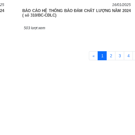
025
16/01/2025
24
BÁO CÁO HỆ THỐNG BẢO ĐẢM CHẤT LƯỢNG NĂM 2024
( số 310/BC-CĐLC)
503 lượt xem
«
1
2
3
4