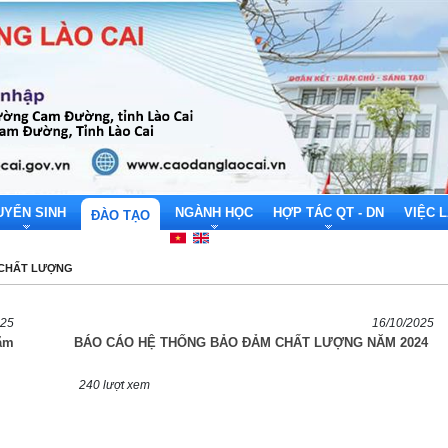
UYỂN SINH
NGÀNH HỌC
HỢP TÁC QT - DN
VIỆC 
ĐÀO TẠO
CHẤT LƯỢNG
025
16/10/2025
ăm
BÁO CÁO HỆ THỐNG BẢO ĐẢM CHẤT LƯỢNG NĂM 2024
240 lượt xem