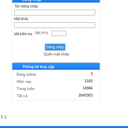
đạo năm 2026
Tên đăng nhập
QUYẾT ĐỊNH Ban hành chương trình đào tạo
Mật khẩu
các nghề trình độ cao đẳng, trình độ trung cấp
năm 2026...
Mã kiểm tra
QUYẾT ĐỊNH Về việc cấp học bổng khuyến
khích học tập học kỳ I, năm học 2025-2026
Quên mật khẩu
QUYẾT ĐỊNH Về việc công bố công khai tiết
kiệm chi thường xuyên ngân sách nhà nước
Thống kê truy cập
năm 2026 theo...
3
Đang online:
BÁO CÁO Kết quả triển khai thực hiện Tiểu
2165
Hôm nay:
Dự án 03 về tăng cường công tác tuyên
14966
Trong tuần:
truyền, giáo dục...
2043303
Tất cả:
TRƯỜNG CAO ĐẲNG LÀO CAI TỔ CHỨC
KHÁM SỨC KHỎE ĐỊNH KỲ CHO VIÊN
CHỨC, NGƯỜI LAO ĐỘNG NĂM 2026
1
2
Trường Cao đẳng Lào Cai tổ chức chương