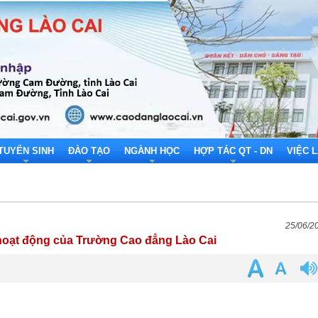
TUYỂN SINH
ĐÀO TẠO
NGÀNH HỌC
HỢP TÁC QT - DN
VIỆC 
25/06/2
oạt động của Trường Cao đẳng Lào Cai