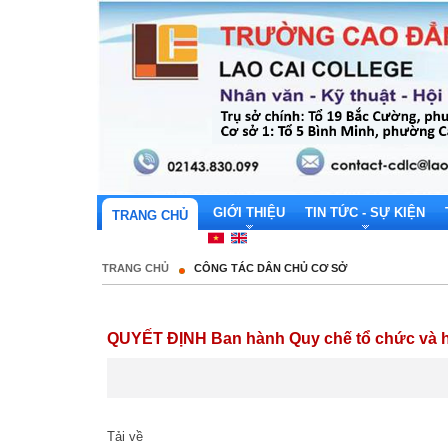
GIỚI THIỆU
TIN TỨC - SỰ KIỆN
TRANG CHỦ
TRANG CHỦ
CÔNG TÁC DÂN CHỦ CƠ SỞ
QUYẾT ĐỊNH Ban hành Quy chế tổ chức và h
Tải về