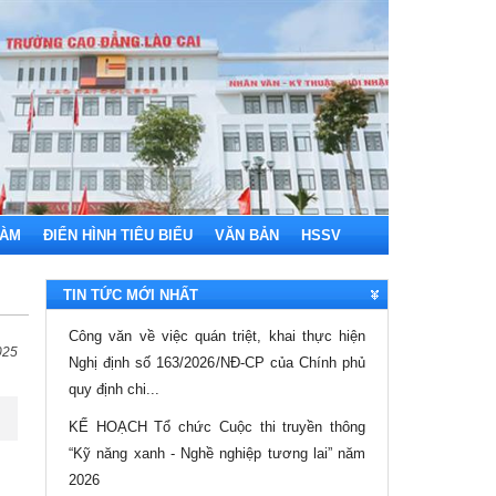
kiến thức tối thiểu, yêu cầu về năng lực mà
người học đạt...
QUYẾT ĐỊNH Về việc công nhận và cấp bằng
tốt nghiệp cho học sinh, sinh viên trình độ
trung cấp, cao...
Công văn về việc quán triệt, khai thực hiện
Nghị định số 163/2026/NĐ-CP của Chính phủ
quy định chi...
LÀM
ĐIỂN HÌNH TIÊU BIỂU
VĂN BẢN
HSSV
KẾ HOẠCH Tổ chức Cuộc thi truyền thông
“Kỹ năng xanh - Nghề nghiệp tương lai” năm
TIN TỨC MỚI NHẤT
2026
QUYẾT ĐỊNH Về việc công nhận kết quả
025
đánh giá rèn luyện học kỳ II năm học 2025 -
2026 và toàn khoá...
QUYẾT ĐỊNH Về việc công nhận kết quả
đánh giá rèn luyện học kỳ II, năm học 2025-
2026 và toàn khoá...