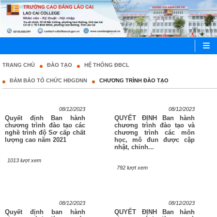
TRANG CHỦ
ĐÀO TẠO
HỆ THỐNG ĐBCL
ĐẢM BẢO TỔ CHỨC HĐGDNN
CHƯƠNG TRÌNH ĐÀO TẠO
08/12/2023
08/12/2023
Quyết định Ban hành
QUYẾT ĐỊNH Ban hành
chương trình đào tạo các
chương trình đào tạo và
nghề trình độ Sơ cấp chất
chương trình các môn
lượng cao năm 2021
học, mô đun được cập
nhật, chỉnh...
1013 lượt xem
792 lượt xem
08/12/2023
08/12/2023
Quyết định ban hành
QUYẾT ĐỊNH Ban hành