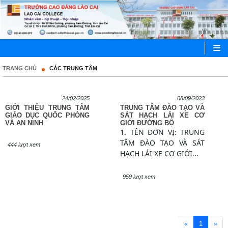
TRANG CHỦ
CÁC TRUNG TÂM
24/02/2025
08/09/2023
GIỚI THIỆU TRUNG TÂM
TRUNG TÂM ĐÀO TẠO VÀ
GIÁO DỤC QUỐC PHÒNG
SÁT HẠCH LÁI XE CƠ
VÀ AN NINH
GIỚI ĐƯỜNG BỘ
1. TÊN ĐƠN VỊ: TRUNG
TÂM ĐÀO TẠO VÀ SÁT
444 lượt xem
HẠCH LÁI XE CƠ GIỚI...
959 lượt xem
«
1
»